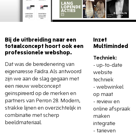
Bij de uitbreiding naar een
Inzet
totaalconcept hoort ook een
Multiminded
professionele webshop.
Techniek:
Dat was de beredenering van
- up-to-date
eigenaresse Faidra. Als antwoord
website
zijn we aan de slag gegaan met
techniek
een nieuw webconcept
- webwinkel
geïnspireerd op de merken en
op maat
partners van Perron 28. Modern,
- review en
strakke lijnen en overzichtelijk in
online afspraak
combinatie met scherp
maken
beeldmateriaal.
integratie
- tarieven