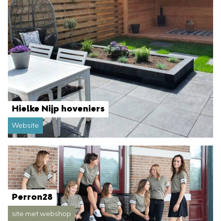
Hielke Nijp hoveniers
Website
Perron28
site met webshop