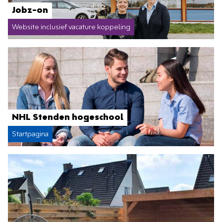
Jobz-on
Website inclusief vacature koppeling
NHL Stenden hogeschool
Startpagina