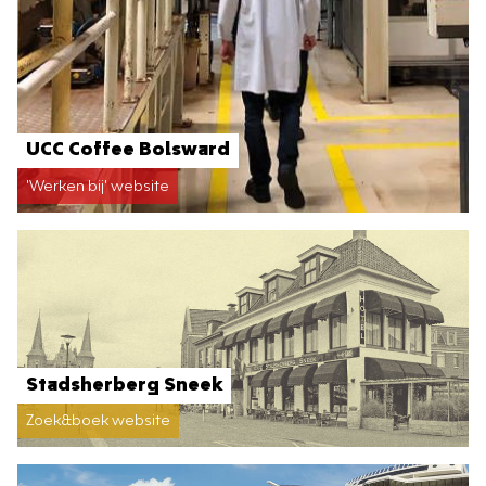
UCC Coffee Bolsward
'Werken bij' website
Stadsherberg Sneek
Zoek&boek website